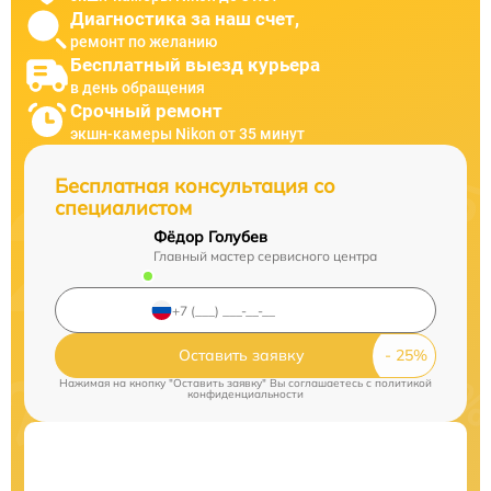
Диагностика за наш счет,
ремонт по желанию
Бесплатный выезд курьера
в день обращения
Срочный ремонт
экшн-камеры Nikon от 35 минут
Бесплатная консультация со
специалистом
Фёдор Голубев
Главный мастер сервисного центра
Оставить заявку
Нажимая на кнопку "Оставить заявку" Вы соглашаетесь c
политикой
конфиденциальности