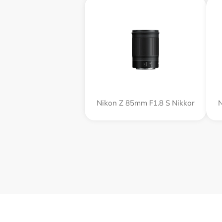
Nikon Z 85mm F1.8 S Nikkor
N