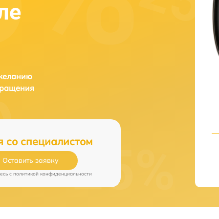
ле
 желанию
бращения
я со специалистом
Оставить заявку
есь c
политикой конфиденциальности