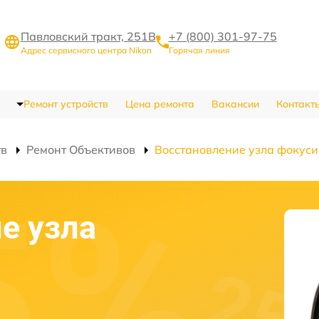
Павловский тракт, 251В
+7 (800) 301-97-75
Адрес сервисного центра Nikon
Горячая линия
Ремонт устройств
Цена ремонта
Вакансии
Контакт
тв
Ремонт Объективов
Восстановление узла фокус
е узла