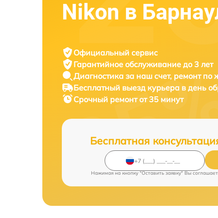
Nikon в Барнау
Официальный сервис
Гарантийное обслуживание
до 3 лет
Диагностика за наш счет,
ремонт по
Бесплатный выезд курьера
в день о
Срочный ремонт
от 35 минут
Бесплатная консультаци
Нажимая на кнопку "Оставить заявку" Вы соглашает