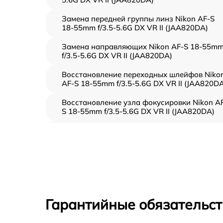
Замена передней группы линз Nikon AF-S
18-55mm f/3.5-5.6G DX VR II (JAA820DA)
Замена направляющих Nikon AF-S 18-55m
f/3.5-5.6G DX VR II (JAA820DA)
Восстановление переходных шлейфов Niko
AF-S 18-55mm f/3.5-5.6G DX VR II (JAA820D
Восстановление узла фокусировки Nikon A
S 18-55mm f/3.5-5.6G DX VR II (JAA820DA)
Ремонт диафрагмы Nikon AF-S 18-55mm
f/3.5-5.6G DX VR II (JAA820DA)
Восстановление после попадания влаги
Nikon AF-S 18-55mm f/3.5-5.6G DX VR II
(JAA820DA)
Чистка от пыли Nikon AF-S 18-55mm f/3.5-
Гарантийные обязательст
5.6G DX VR II (JAA820DA)
Юстировка Nikon AF-S 18-55mm f/3.5-5.6G