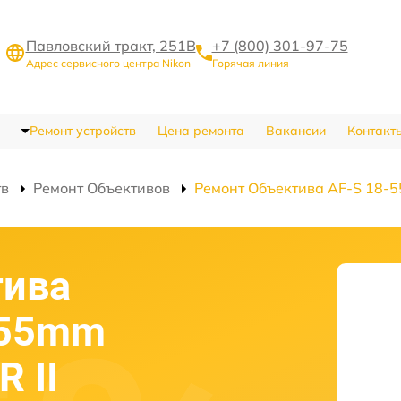
Павловский тракт, 251В
+7 (800) 301-97-75
Адрес сервисного центра Nikon
Горячая линия
Ремонт устройств
Цена ремонта
Вакансии
Контакт
тв
Ремонт Объективов
Ремонт Объектива AF-S 18-55
тива
-55mm
R II