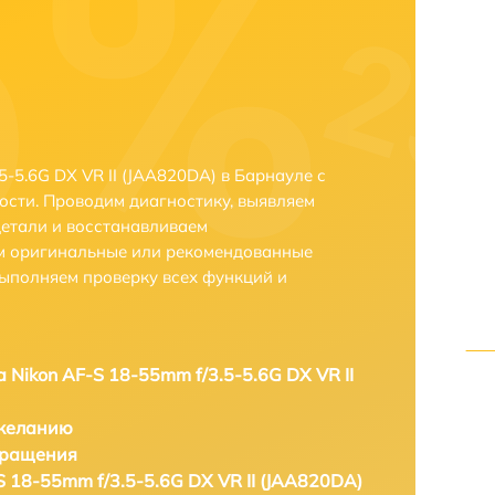
-5.6G DX VR II (JAA820DA) в Барнауле с
сти. Проводим диагностику, выявляем
етали и восстанавливаем
ем оригинальные или рекомендованные
выполняем проверку всех функций и
 Nikon AF-S 18-55mm f/3.5-5.6G DX VR II
 желанию
бращения
S 18-55mm f/3.5-5.6G DX VR II (JAA820DA)