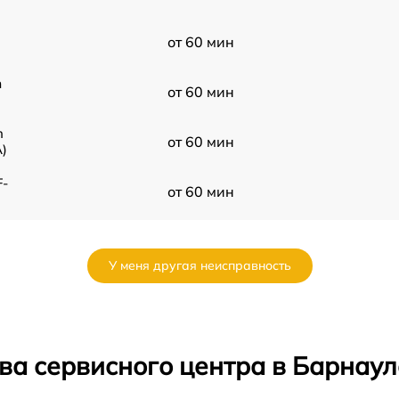
от 60 мин
m
от 60 мин
n
от 60 мин
A)
F-
от 60 мин
от 60 мин
У меня другая неисправность
от 60 мин
от 60 мин
ва сервисного центра в Барнаул