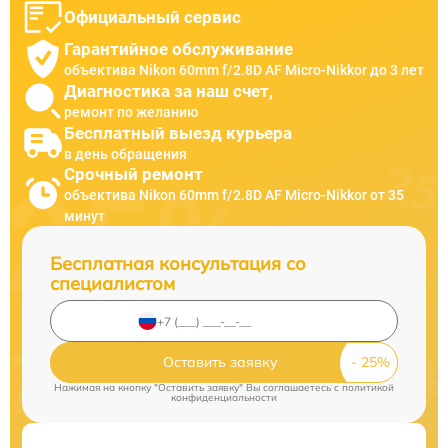
Официальный сервис
Гарантийное обслуживание
объектива Nikon 60mm f/2.8D AF Micro-Nikkor до 3 лет
Диагностика за наш счет,
ремонт по желанию
Бесплатный выезд курьера
в день обращения
Срочный ремонт
объектива Nikon 60mm f/2.8D AF Micro-Nikkor от 35
минут
Бесплатная консультация со
специалистом
Оставить заявку
Нажимая на кнопку "Оставить заявку" Вы соглашаетесь c
политикой
конфиденциальности