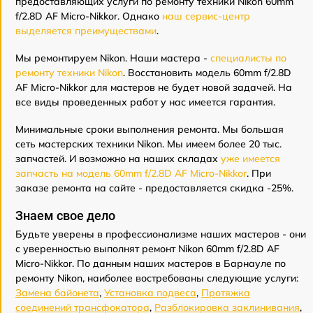
предоставляющих услуги по ремонту техники Nikon 60mm
f/2.8D AF Micro-Nikkor. Однако
наш сервис-центр
выделяется преимуществами
.
Мы ремонтируем Nikon. Наши мастера -
специалисты по
ремонту техники Nikon
. Восстановить модель 60mm f/2.8D
AF Micro-Nikkor для мастеров не будет новой задачей. На
все виды проведенных работ у нас имеется гарантия.
Минимальные сроки выполнения ремонта. Мы большая
сеть мастерских техники Nikon. Мы имеем более 20 тыс.
запчастей. И возможно на наших складах
уже имеется
запчасть на модель 60mm f/2.8D AF Micro-Nikkor
. При
заказе ремонта на сайте - предоставляется скидка -25%.
Знаем свое дело
Будьте уверены в профессионализме наших мастеров - они
с уверенностью выполнят ремонт Nikon 60mm f/2.8D AF
Micro-Nikkor. По данным наших мастеров в Барнауле по
ремонту Nikon, наиболее востребованы следующие услуги:
Замена байонета
,
Установка подвеса
,
Протяжка
соединений трансфокатора
,
Разблокировка заклинивания
,