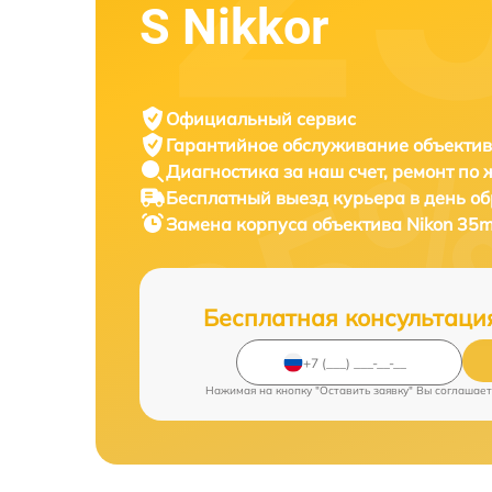
S Nikkor
Официальный сервис
Гарантийное обслуживание
объектив
Диагностика за наш счет,
ремонт по
Бесплатный выезд курьера
в день о
Замена корпуса объектива
Nikon 35m
Бесплатная консультаци
Нажимая на кнопку "Оставить заявку" Вы соглашает