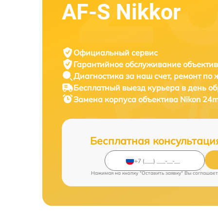
AF-S Nikkor
Официальный сервис
Гарантийное обслуживание
объектив
Диагностика за наш счет,
ремонт по
Бесплатный выезд курьера
в день о
Замена корпуса объектива
Nikon 24m
Бесплатная консультаци
Нажимая на кнопку "Оставить заявку" Вы соглашает