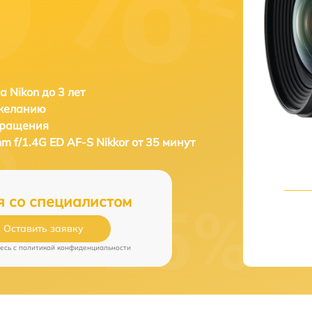
а Nikon до 3 лет
 желанию
бращения
m f/1.4G ED AF-S Nikkor от 35 минут
я со специалистом
Оставить заявку
есь c
политикой конфиденциальности