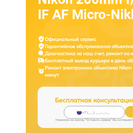
IF AF Micro-Nik
Официальный сервис
Гарантийное обслуживание
объектив
Диагностика за наш счет,
ремонт по
Бесплатный выезд курьера
в день о
Ремонт электроники объектива
Nikon
минут
Бесплатная консультаци
Нажимая на кнопку "Оставить заявку" Вы соглашает