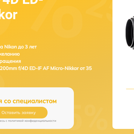
kor
а Nikon до 3 лет
 желанию
бращения
 200mm f/4D ED-IF AF Micro-Nikkor от 35
я со специалистом
Оставить заявку
есь c
политикой конфиденциальности