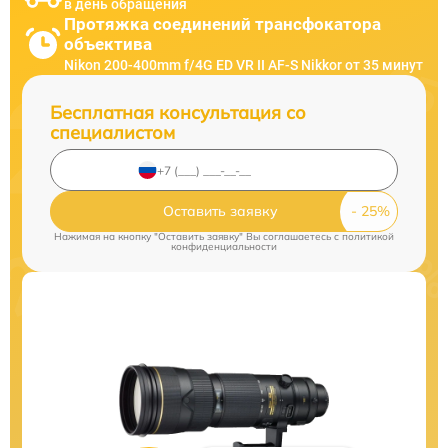
в день обращения
Протяжка соединений трансфокатора
объектива
Nikon 200-400mm f/4G ED VR II AF-S Nikkor от 35 минут
Бесплатная консультация со
специалистом
Оставить заявку
Нажимая на кнопку "Оставить заявку" Вы соглашаетесь c
политикой
конфиденциальности