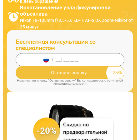
в день обращения
Восстановление узла фокусировки
объектива
Nikon 18-135mm f/3.5-5.6 ED-IF AF-S DX Zoom-Nikkor от
35 минут
Бесплатная консультация со
специалистом
Оставить заявку
Нажимая на кнопку "Оставить заявку" Вы соглашаетесь c
политикой
конфиденциальности
Скидка по
-20%
предварительной
записи на сайте