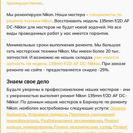
преимуществами
.
Мы ремонтируем Nikon. Наши мастера -
специалисты по
ремонту техники Nikon
. Восстановить модель 135mm f/2D AF
DC-Nikkor для мастеров не будет новой задачей. На все
виды проведенных работ у нас имеется гарантия.
Минимальные сроки выполнения ремонта. Мы большая
сеть мастерских техники Nikon. Мы имеем более 20 тыс.
запчастей. И возможно на наших складах
уже имеется
запчасть на модель 135mm f/2D AF DC-Nikkor
. При заказе
ремонта на сайте - предоставляется скидка -25%.
Знаем свое дело
Будьте уверены в профессионализме наших мастеров - они
с уверенностью выполнят ремонт Nikon 135mm f/2D AF DC-
Nikkor. По данным наших мастеров в Барнауле по ремонту
Nikon, наиболее востребованы следующие услуги:
Замена
байонета
,
Установка подвеса
,
Протяжка соединений
трансфокатора
,
Разблокировка заклинивания
,
Ремонт
кольца зуммирования
,
Ремонт механических узлов
,
Ремонт