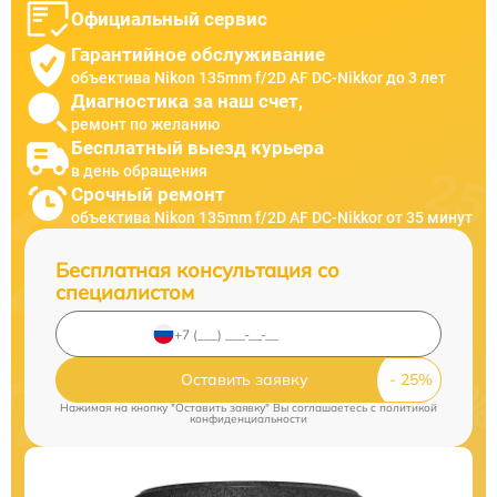
Официальный сервис
Гарантийное обслуживание
объектива Nikon 135mm f/2D AF DC-Nikkor до 3 лет
Диагностика за наш счет,
ремонт по желанию
Бесплатный выезд курьера
в день обращения
Срочный ремонт
объектива Nikon 135mm f/2D AF DC-Nikkor от 35 минут
Бесплатная консультация со
специалистом
Оставить заявку
Нажимая на кнопку "Оставить заявку" Вы соглашаетесь c
политикой
конфиденциальности