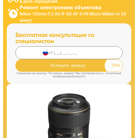
в день обращения
Ремонт электроники объектива
Nikon 105mm f/2.8G IF-ED AF-S VR Micro-Nikkor от 35
минут
Бесплатная консультация со
специалистом
Оставить заявку
Нажимая на кнопку "Оставить заявку" Вы соглашаетесь c
политикой
конфиденциальности