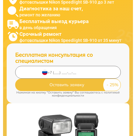
фотовспышки Nikon Speedlight SB-910 до 3 лет
Диагностика за наш счет,
ремонт по желанию
Бесплатный выезд курьера
в день обращения
Срочный ремонт
фотовспышки Nikon Speedlight SB-910 от 35 минут
Бесплатная консультация со
специалистом
Оставить заявку
Нажимая на кнопку "Оставить заявку" Вы соглашаетесь c
политикой
конфиденциальности