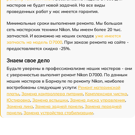
мастеров не будет новой задачей. На все виды
проведенных работ у нас имеется гарантия.
Минимальные сроки выполнения ремонта. Мы большая
сеть мастерских техники Nikon. Мы имеем более 20 тыс.
запчастей. И возможно на наших складах
уже имеется
запчасть на модель D7000
. При заказе ремонта на сайте -
предоставляется скидка -25%.
Знаем свое дело
Будьте уверены в профессионализме наших мастеров - они
с уверенностью выполнят ремонт Nikon D7000. По данным
наших мастеров в Барнауле по ремонту Nikon, наиболее
востребованы следующие услуги:
Ремонт материнской
платы
,
Замена контроллера питания
,
Комплексная чистка
,
Юстировка
,
Замена вспышки
,
Замена диска управления
,
Замена линз
,
Замена задней панели
,
Замена передней
панели
,
Замена устройства стабилизации
.