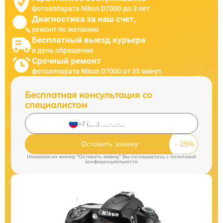
фотоаппарата Nikon D7000 до 3 лет
Диагностика за наш счет,
ремонт по желанию
Бесплатный выезд курьера
в день обращения
Срочный ремонт
фотоаппарата Nikon D7000 от 35 минут
Бесплатная консультация со
специалистом
Оставить заявку
Нажимая на кнопку "Оставить заявку" Вы соглашаетесь c
политикой
конфиденциальности