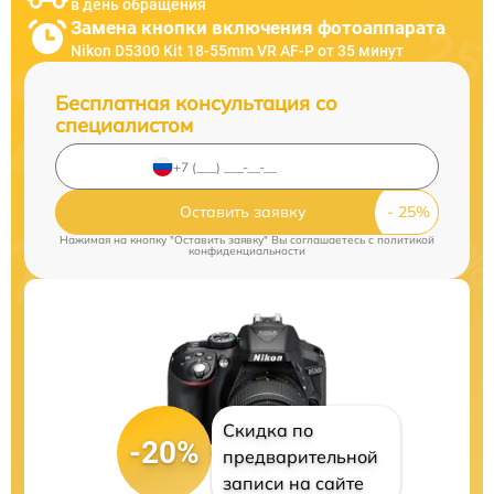
в день обращения
Замена кнопки включения фотоаппарата
Nikon D5300 Kit 18-55mm VR AF-P от 35 минут
Бесплатная консультация со
специалистом
Оставить заявку
Нажимая на кнопку "Оставить заявку" Вы соглашаетесь c
политикой
конфиденциальности
Скидка по
-20%
предварительной
записи на сайте