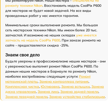
Мы ремонтируем Nikon. Наши мастера -
специалисты по
ремонту техники Nikon
. Восстановить модель CoolPix P600
для мастеров не будет новой задачей. На все виды
проведенных работ у нас имеется гарантия.
Минимальные сроки выполнения ремонта. Мы большая
сеть мастерских техники Nikon. Мы имеем более 20 тыс.
запчастей. И возможно на наших складах
уже имеется
запчасть на модель CoolPix P600
. При заказе ремонта на
сайте - предоставляется скидка -25%.
Знаем свое дело
Будьте уверены в профессионализме наших мастеров - они
с уверенностью выполнят ремонт Nikon CoolPix P600. По
данным наших мастеров в Барнауле по ремонту Nikon,
наиболее востребованы следующие услуги:
Ремонт
материнской платы
,
Замена контроллера питания
,
Комплексная чистка
,
Юстировка
,
Замена вспышки
,
Замена
диска управления
,
Замена линз
,
Замена задней панели
,
Замена передней панели
,
Замена устройства стабилизации
.