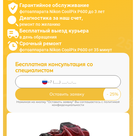
Гарантийное обслуживание
фотоаппарата Nikon CoolPix P600 до 3 лет
Диагностика за наш счет,
ремонт по желанию
Бесплатный выезд курьера
в день обращения
Срочный ремонт
фотоаппарата Nikon CoolPix P600 от 35 минут
Бесплатная консультация со
специалистом
Оставить заявку
Нажимая на кнопку "Оставить заявку" Вы соглашаетесь c
политикой
конфиденциальности