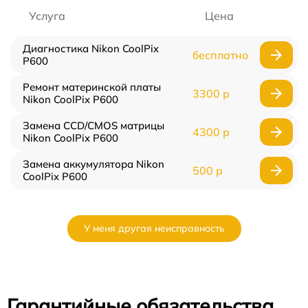
Услуга
Цена
Диагностика Nikon CoolPix
бесплатно
P600
Ремонт материнской платы
3300 р
Nikon CoolPix P600
Замена CCD/CMOS матрицы
4300 р
Nikon CoolPix P600
Замена аккумулятора Nikon
500 р
CoolPix P600
У меня другая неисправность
Гарантийные обязательства