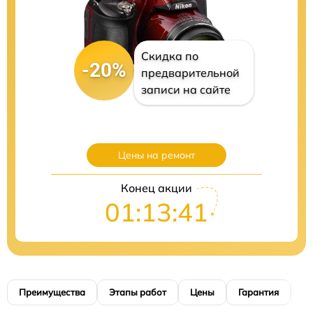
Скидка по
-20%
предварительной
записи на сайте
Цены на ремонт
Конец акции
01:13:40
Преимущества
Этапы работ
Цены
Гарантия
М